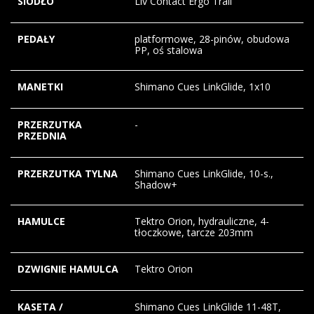
SIODŁO
Liv Contact Ergo Trail
PEDAŁY
platformowe, 28-pinów, obudowa
PP, oś stalowa
MANETKI
Shimano Cues LinkGlide, 1x10
PRZERZUTKA
-
PRZEDNIA
PRZERZUTKA TYLNA
Shimano Cues LinkGlide, 10-s.,
Shadow+
HAMULCE
Tektro Orion, hydrauliczne, 4-
tłoczkowe, tarcze 203mm
DZWIGNIE HAMULCA
Tektro Orion
KASETA /
Shimano Cues LinkGlide 11-48T,