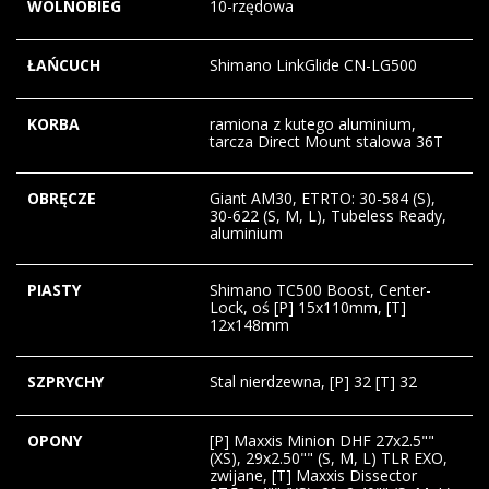
WOLNOBIEG
10-rzędowa
ŁAŃCUCH
Shimano LinkGlide CN-LG500
KORBA
ramiona z kutego aluminium,
tarcza Direct Mount stalowa 36T
OBRĘCZE
Giant AM30, ETRTO: 30-584 (S),
30-622 (S, M, L), Tubeless Ready,
aluminium
PIASTY
Shimano TC500 Boost, Center-
Lock, oś [P] 15x110mm, [T]
12x148mm
SZPRYCHY
Stal nierdzewna, [P] 32 [T] 32
OPONY
[P] Maxxis Minion DHF 27x2.5""
(XS), 29x2.50"" (S, M, L) TLR EXO,
zwijane, [T] Maxxis Dissector