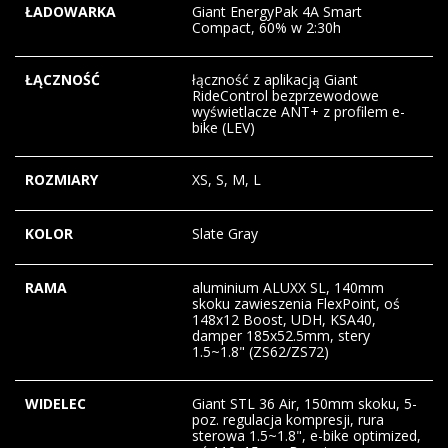
ŁADOWARKA
Giant EnergyPak 4A Smart
Compact, 60% w 2:30h
ŁĄCZNOŚĆ
łączność z aplikacją Giant
RideControl bezprzewodowe
wyświetlacze ANT+ z profilem e-
bike (LEV)
ROZMIARY
XS, S, M, L
KOLOR
Slate Gray
RAMA
aluminium ALUXX SL, 140mm
skoku zawieszenia FlexPoint, oś
148x12 Boost, UDH, KSA40,
damper 185x52.5mm, stery
1.5~1.8" (ZS62/ZS72)
WIDELEC
Giant STL 36 Air, 150mm skoku, 5-
poz. regulacja kompresji, rura
sterowa 1.5~1.8", e-bike optimized,