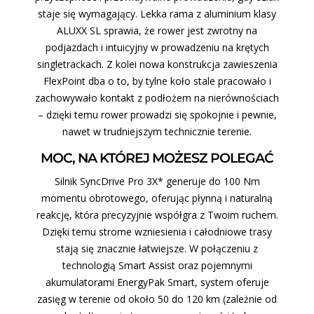
staje się wymagający. Lekka rama z aluminium klasy
ALUXX SL sprawia, że rower jest zwrotny na
podjazdach i intuicyjny w prowadzeniu na krętych
singletrackach. Z kolei nowa konstrukcja zawieszenia
FlexPoint dba o to, by tylne koło stale pracowało i
zachowywało kontakt z podłożem na nierównościach
– dzięki temu rower prowadzi się spokojnie i pewnie,
nawet w trudniejszym technicznie terenie.
MOC, NA KTÓREJ MOŻESZ POLEGAĆ
Silnik SyncDrive Pro 3X* generuje do 100 Nm
momentu obrotowego, oferując płynną i naturalną
reakcję, która precyzyjnie współgra z Twoim ruchem.
Dzięki temu strome wzniesienia i całodniowe trasy
stają się znacznie łatwiejsze. W połączeniu z
technologią Smart Assist oraz pojemnymi
akumulatorami EnergyPak Smart, system oferuje
zasięg w terenie od około 50 do 120 km (zależnie od