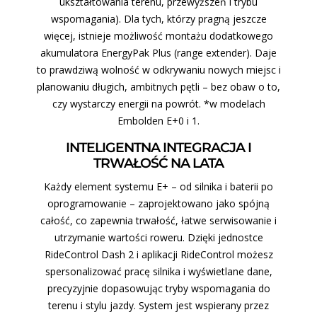
ukształtowania terenu, przewyższeń i trybu
wspomagania). Dla tych, którzy pragną jeszcze
więcej, istnieje możliwość montażu dodatkowego
akumulatora EnergyPak Plus (range extender). Daje
to prawdziwą wolność w odkrywaniu nowych miejsc i
planowaniu długich, ambitnych pętli – bez obaw o to,
czy wystarczy energii na powrót. *w modelach
Embolden E+0 i 1.
INTELIGENTNA INTEGRACJA I
TRWAŁOŚĆ NA LATA
Każdy element systemu E+ – od silnika i baterii po
oprogramowanie – zaprojektowano jako spójną
całość, co zapewnia trwałość, łatwe serwisowanie i
utrzymanie wartości roweru. Dzięki jednostce
RideControl Dash 2 i aplikacji RideControl możesz
spersonalizować pracę silnika i wyświetlane dane,
precyzyjnie dopasowując tryby wspomagania do
terenu i stylu jazdy. System jest wspierany przez