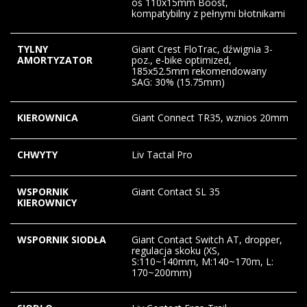
oś 110x15mm Boost,
kompatybilny z pełnymi błotnikami
TYLNY
Giant Crest FloTrac, dźwignia 3-
AMORTYZATOR
poz., e-bike optimized,
185x52.5mm rekomendowany
SAG: 30% (15.75mm)
KIEROWNICA
Giant Connect TR35, wznios 20mm
CHWYTY
Liv Tactal Pro
WSPORNIK
Giant Contact SL 35
KIEROWNICY
WSPORNIK SIODŁA
Giant Contact Switch AT, dropper,
regulacja skoku (XS,
S:110~140mm, M:140~170m, L:
170~200mm)