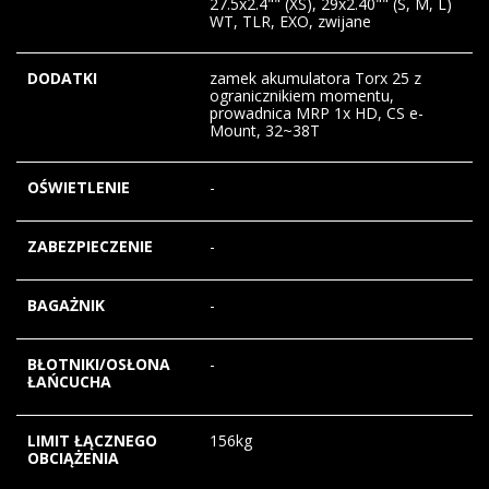
27.5x2.4"" (XS), 29x2.40"" (S, M, L)
WT, TLR, EXO, zwijane
DODATKI
zamek akumulatora Torx 25 z
ogranicznikiem momentu,
prowadnica MRP 1x HD, CS e-
Mount, 32~38T
OŚWIETLENIE
-
ZABEZPIECZENIE
-
BAGAŻNIK
-
BŁOTNIKI/OSŁONA
-
ŁAŃCUCHA
LIMIT ŁĄCZNEGO
156kg
OBCIĄŻENIA