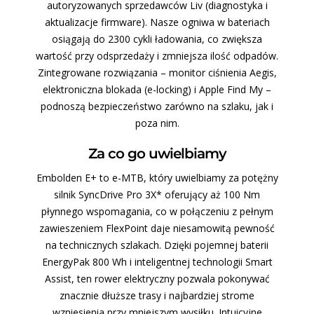
autoryzowanych sprzedawców Liv (diagnostyka i
aktualizacje firmware). Nasze ogniwa w bateriach
osiągają do 2300 cykli ładowania, co zwiększa
wartość przy odsprzedaży i zmniejsza ilość odpadów.
Zintegrowane rozwiązania – monitor ciśnienia Aegis,
elektroniczna blokada (e-locking) i Apple Find My –
podnoszą bezpieczeństwo zarówno na szlaku, jak i
poza nim.
Za co go uwielbiamy
Embolden E+ to e-MTB, który uwielbiamy za potężny
silnik SyncDrive Pro 3X* oferujący aż 100 Nm
płynnego wspomagania, co w połączeniu z pełnym
zawieszeniem FlexPoint daje niesamowitą pewność
na technicznych szlakach. Dzięki pojemnej baterii
EnergyPak 800 Wh i inteligentnej technologii Smart
Assist, ten rower elektryczny pozwala pokonywać
znacznie dłuższe trasy i najbardziej strome
wzniesienia przy mniejszym wysiłku. Intuicyjne