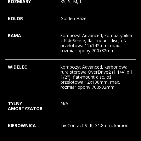
ROZMIARY
XS, S, M, L
KOLOR
Golden Haze
RAMA
kompozyt Advanced, kompatybilna
z RideSense, flat-mount disc, oś
przelotowa 12x142mm, max.
rozmiar opony 700x32mm
WIDELEC
kompozyt Advanced, karbonowa
rura sterowa OverDrive2 (1 1/4" x 1
1/2"), flat-mount disc, oś
przelotowa 12x100mm, max.
rozmiar opony 700x32mm
TYLNY
N/A
AMORTYZATOR
KIEROWNICA
Liv Contact SLR, 31.8mm, karbon