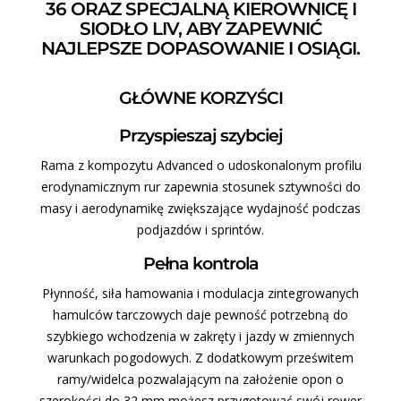
36 ORAZ SPECJALNĄ KIEROWNICĘ I
SIODŁO LIV, ABY ZAPEWNIĆ
NAJLEPSZE DOPASOWANIE I OSIĄGI.
GŁÓWNE KORZYŚCI
Przyspieszaj szybciej
Rama z kompozytu Advanced o udoskonalonym profilu
erodynamicznym rur zapewnia stosunek sztywności do
masy i aerodynamikę zwiększające wydajność podczas
podjazdów i sprintów.
Pełna kontrola
Płynność, siła hamowania i modulacja zintegrowanych
hamulców tarczowych daje pewność potrzebną do
szybkiego wchodzenia w zakręty i jazdy w zmiennych
warunkach pogodowych. Z dodatkowym prześwitem
ramy/widelca pozwalającym na założenie opon o
szerokości do 32 mm możesz przygotować swój rower