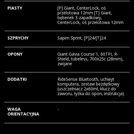
PIASTY
[P] Giant, CenterLock, oś
przelotowa 12mm [T] Giant,
bębenek 3-zapadkowy,
CenterLock, oś przelotowa 12mm
SZPRYCHY
Sapim Sprint, [P]24/[T]24
OPONY
Giant Gavia Course 1, 60TPI, R-
Shield, tubeless, 700x25c (28mm),
zwijane
DODATKI
RideSense Bluetooth, uchwyt
komputera, zestaw bezdętkowy
(uszczelniacz 2x60ml, klucz do
zaworu, łyżka do opon, instrukcja)
WAGA
-
ORIENTACYJNA