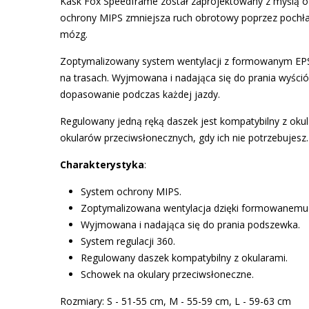
Kask Fox Speedframe
został zaprojektowany z myślą o
ochrony
MIPS
zmniejsza ruch obrotowy poprzez pochłani
mózg.
Zoptymalizowany system wentylacji z
formowanym EPS
na trasach. Wyjmowana i nadająca się do prania wyści
dopasowanie podczas każdej jazdy.
Regulowany jedną ręką daszek jest kompatybilny z ok
okularów przeciwsłonecznych, gdy ich nie potrzebujesz.
Charakterystyka
:
System ochrony MIPS.
Zoptymalizowana wentylacja dzięki formowanemu 
Wyjmowana i nadająca się do prania podszewka.
System regulacji 360.
Regulowany daszek kompatybilny z okularami.
Schowek na okulary przeciwsłoneczne.
Rozmiary: S - 51-55 cm, M - 55-59 cm, L - 59-63 cm