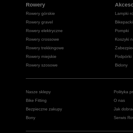
Rowery
Akceso
Rowery górskie
Lampki r
Rowery gravel
Bikepack
Rowery elektryczne
Pompki
Rowery crossowe
Koszyki n
Rowery trekkingowe
Zabezpie
Rowery miejskie
Podpórki
Rowery szosowe
Bidony
Nasze sklepy
Polityka p
Bike Fitting
O nas
Bezpieczne zakupy
Jak dobra
Bony
Serwis R