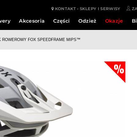
KONTAKT • SKLEPY I SERWISY
ZA
wery
Akcesoria
Części
Odzież
Okazje
Bi
K ROWEROWY FOX SPEEDFRAME MIPS™