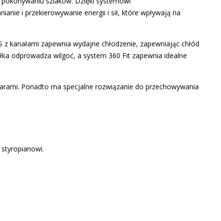
 pokonywaniu szlaków. Dzięki systemowi
anie i przekierowywanie energii i sił, które wpływają na
 z kanałami
zapewnia wydajne chłodzenie, zapewniając chłód
ółka odprowadza wilgoć, a
system 360 Fit
zapewnia idealne
ularami. Ponadto ma specjalne rozwiązanie do przechowywania
styropianowi.