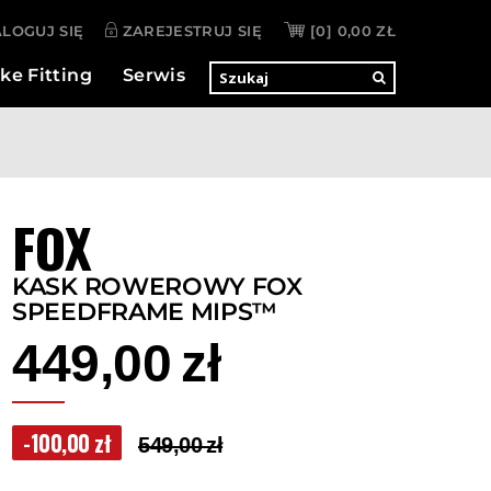
LOGUJ SIĘ
ZAREJESTRUJ SIĘ
[0]
0,00 ZŁ
ke Fitting
Serwis
FOX
KASK ROWEROWY FOX
SPEEDFRAME MIPS™
449,00 zł
-100,00 zł
549,00 zł