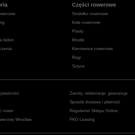
ria
Części rowerowe
owerowe
Siodełko rowerowe
ing
Koła rowerowe
Piasty
a bidon
Mostki
czenia
Kierownica rowerowa
Rogi
Sztyce
rywatności
Zwroty, reklamacje, gwarancja
Sposób dostawy i płatność
ć rower
Regulamin Sklepu Online
owerowy Wrocław
PKO Leasing