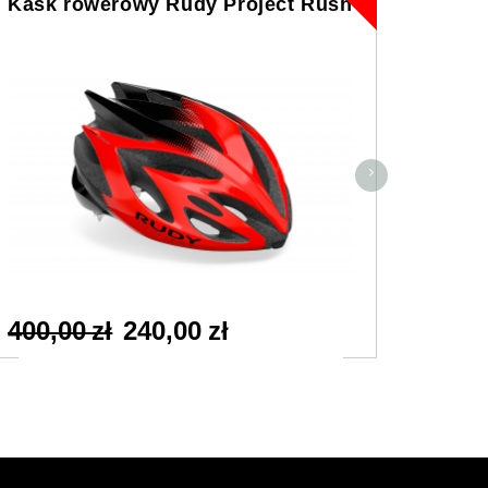
Kask rowerowy Rudy Project Rush
Kask 
Cros
400,00 zł
240,00 zł
550,