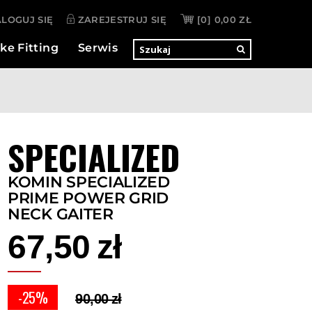
LOGUJ SIĘ
ZAREJESTRUJ SIĘ
[0]
0,00 ZŁ
ke Fitting
Serwis
SPECIALIZED
KOMIN SPECIALIZED
PRIME POWER GRID
NECK GAITER
67,50 zł
-25%
90,00 zł