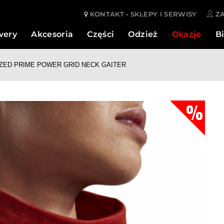
KONTAKT • SKLEPY I SERWISY
ZA
wery
Akcesoria
Części
Odzież
Okazje
Bi
IZED PRIME POWER GRID NECK GAITER