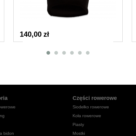
140,00 zł
ria
Części rowerowe
owerowe
Siodełko rowerowe
ing
Koła rowerowe
Piasty
a bidon
Mostki