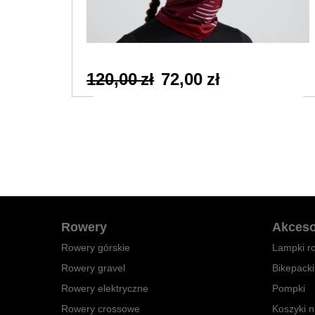
120,00 zł
72,00 zł
Rowery
Akceso
Rowery górskie
Lampki r
Rowery gravel
Bikepack
Rowery elektryczne
Pompki
Rowery crossowe
Koszyki n