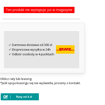
Ten produkt nie występuje już w magazynie
✓ Darmowa dostawa od 300 zł
✓ Ekspresowa wysyłka w 24h
✓ Odbiór osobisty w 4 punktach
Oblicz raty lub leasing:
*Jeśli opcja leasingu się nie wyświetla, prosimy o kontakt.