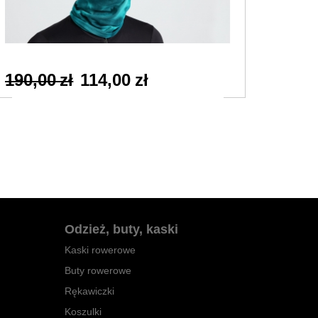
190,00 zł
114,00 zł
140,
Odzież, buty, kaski
Kaski rowerowe
Buty rowerowe
Rękawiczki
Koszulki