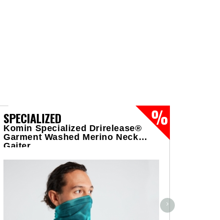
SPECIALIZED
SPEC
Komin Specialized Drirelease®
Czapk
Garment Washed Merino Neck
Hat/G
Gaiter